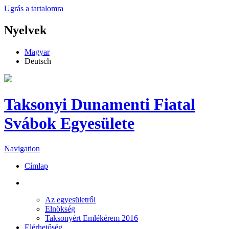
Ugrás a tartalomra
Nyelvek
Magyar
Deutsch
Taksonyi Dunamenti Fiatal
Svábok Egyesülete
Navigation
Címlap
RÓLUNK
Az egyesületről
Elnökség
Taksonyért Emlékérem 2016
Elérhetőség