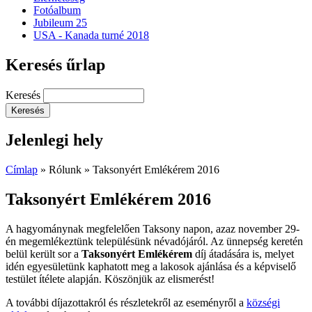
Fotóalbum
Jubileum 25
USA - Kanada turné 2018
Keresés űrlap
Keresés
Jelenlegi hely
Címlap
»
Rólunk
» Taksonyért Emlékérem 2016
Taksonyért Emlékérem 2016
A hagyománynak megfelelően Taksony napon, azaz november 29-
én megemlékeztünk településünk névadójáról. Az ünnepség keretén
belül került sor a
Taksonyért Emlékérem
díj átadására is, melyet
idén egyesületünk kaphatott meg a lakosok ajánlása és a képviselő
testület ítélete alapján. Köszönjük az elismerést!
A további díjazottakról és részletekről az eseményről a
községi