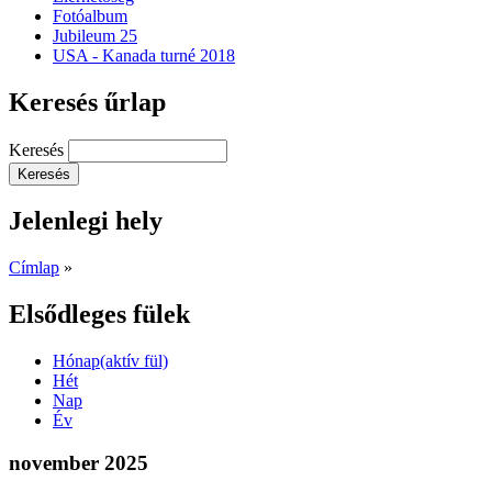
Fotóalbum
Jubileum 25
USA - Kanada turné 2018
Keresés űrlap
Keresés
Jelenlegi hely
Címlap
»
Elsődleges fülek
Hónap
(aktív fül)
Hét
Nap
Év
november 2025