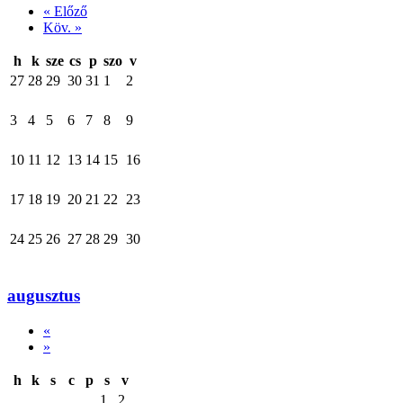
« Előző
Köv. »
h
k
sze
cs
p
szo
v
27
28
29
30
31
1
2
3
4
5
6
7
8
9
10
11
12
13
14
15
16
17
18
19
20
21
22
23
24
25
26
27
28
29
30
augusztus
«
»
h
k
s
c
p
s
v
1
2