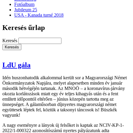
Fotóalbum
Jubileum 25
USA - Kanada turné 2018
Keresés űrlap
Keresés
LdU gála
Idén huszonhatodik alkalommal került sor a Magyarországi Német
Önkormányzatok Napjára, melyet alapesetben minden év január
második hétvégéjén tartanak. Az MNOÖ – a koronavírus-járvány
okozta korlátozások miatt egy év teljes kihagyás után és a fent
említett időponttól eltérően – június közepén tartotta meg az
ünnepséget. A gálaműsorban díjnyertes magyarországi német
együttesek léptek fel, köztük a taksonyi táncosok is! Büszkék
vagyunk!
A nagy eseményre a lányok új felsőket is kaptak az NCIV-KP-1-
2022/1-000322 azonosítószámú nyertes pályázatunk adta